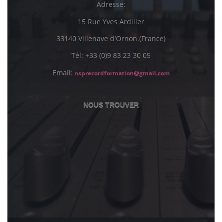
Adresse:
15 Rue Yves Ardiller
33140 Villenave d'Ornon.(France)
Tél: +33 (0)9 83 23 30 05
Email:
nsprecordformation@gmail.com
NOUS TROUVER