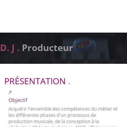
D. J .
Producteur
PRÉSENTATION
.
Objectif
Acquérir l'ensemble des compétences du métier et
les différentes phases d'un processus de
production musicale, de la conception à la