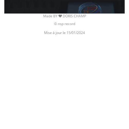
Made BY
DORIS CHAMP
© nsp record
Mise à jour le 15/01/2024